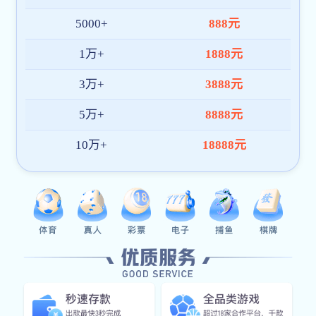
1、奖金分配方案
国米夺冠后，俱乐部决定为全体成员提供约600万欧
元的奖金，这一数额不仅体现了俱乐部对球队努力的
认可，也激励着球员们在未来继续拼搏。根据俱乐部
内部规定，奖金将按照个人贡献进行分配，其中包括
球员、教练组以及其他工作人员。
具体来说，表现突出的核心球员将获得更高比例的奖
金，而替补和年轻球员也会得到相应的奖励。这种公
平合理的分配方式，不仅能让每位成员感受到胜利带
来的喜悦，还能增强团队凝聚力，让大家更加团结一
致。
此外，俱乐部还考虑设立特别奖项，以表彰在关键比