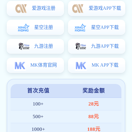
2026-06-11 00:59
41 次阅读
首页
/
体育头条
国米夺冠的消息如一阵春风，迅速席卷了整个足球
界。随着球队在本赛季的出色表现，最终以骄人的成
绩捧回冠军奖杯，这无疑是对球员们辛勤付出的最好
回报。庆祝活动的细节也随之曝光，奖金高达600万
欧元，为这场盛大的庆祝游行增添了不少期待。从游
行路线的策划到队员和球迷的互动，每一个细节都显
示出国米俱乐部对这一时刻的重视与珍视。本文将从
多个方面详细阐述国米夺冠庆祝活动的细节，包括奖
金分配、游行安排、球迷参与及未来展望等内容，以
期全面呈现这一辉煌时刻。