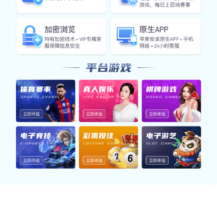
赛中发挥重要作用的个人，例如进攻手或防守核心，
这无疑会激发更多球员在今后的比赛中展现出色表
现。
2、游行活动安排
为了庆祝这一辉煌时刻，国米已筹备好了一系列精彩
纷呈的游行活动。游行将于城市中心举行，并计划吸
引大量粉丝前来欢庆，共同见证这一历史性的时刻。
预定路线经过多个市区标志性建筑，以确保尽可能多
的人能够参与其中。
此外，游行当天还会有丰富多彩的文艺表演，包括乐
队演出和舞蹈展示等，为现场营造热烈欢快的氛围。
同时，球队主教练及所有队员都将在专门准备的大巴
车上，与粉丝亲密互动。他们希望通过这种方式，将