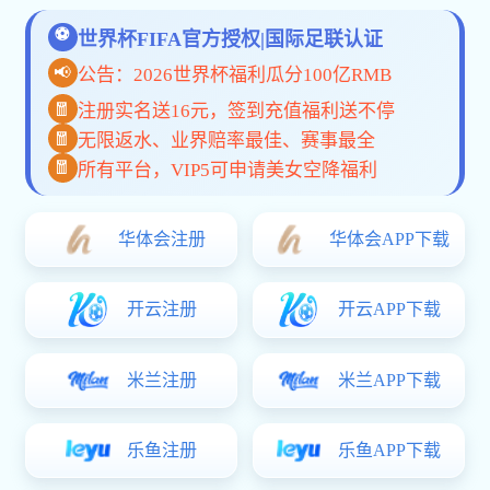
国米夺冠庆祝细节曝光奖金约600
万欧元游行活动已筹备完毕